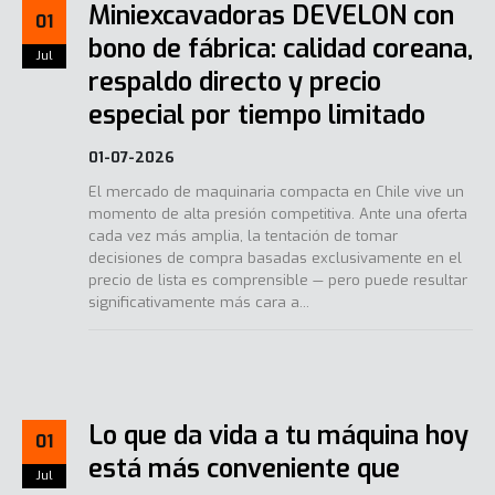
Miniexcavadoras DEVELON con
01
bono de fábrica: calidad coreana,
Jul
respaldo directo y precio
especial por tiempo limitado
01-07-2026
El mercado de maquinaria compacta en Chile vive un
momento de alta presión competitiva. Ante una oferta
cada vez más amplia, la tentación de tomar
decisiones de compra basadas exclusivamente en el
precio de lista es comprensible — pero puede resultar
significativamente más cara a...
Lo que da vida a tu máquina hoy
01
está más conveniente que
Jul