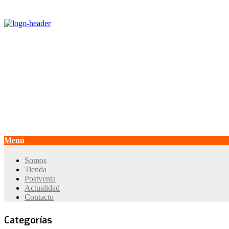
Contact Center:
+562 2964 3050
Whatsapp:
+569 3399 4415
+569 3399 4414
Email: ventas@develon-ce.cl
Menú
Somos
Tienda
Postventa
Actualidad
Contacto
Categorías