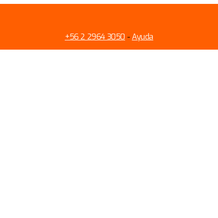
+56 2 2964 3050
-
Ayuda