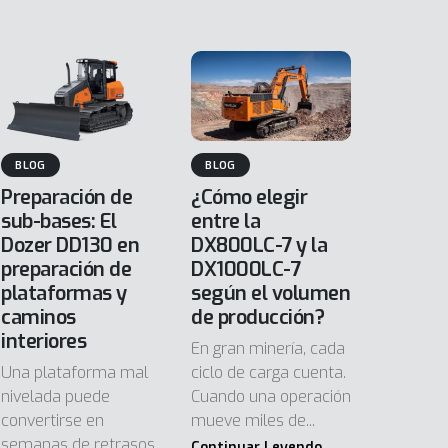
BLOG
BLOG
Preparación de
¿Cómo elegir
sub-bases: El
entre la
Dozer DD130 en
DX800LC-7 y la
preparación de
DX1000LC-7
plataformas y
según el volumen
caminos
de producción?
interiores
En gran minería, cada
Una plataforma mal
ciclo de carga cuenta.
nivelada puede
Cuando una operación
convertirse en
mueve miles de...
semanas de retrasos,