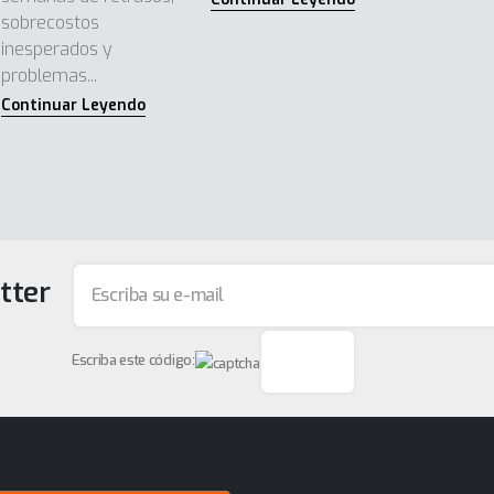
sobrecostos
inesperados y
problemas...
tter
Escriba este código: