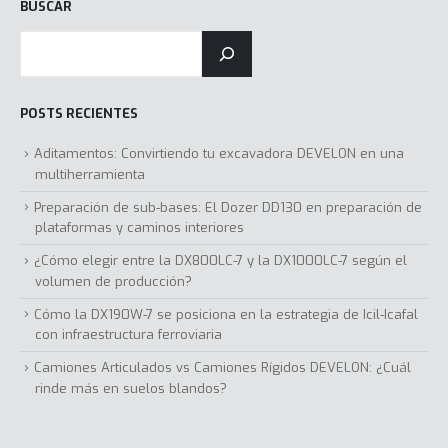
BUSCAR
POSTS RECIENTES
Aditamentos: Convirtiendo tu excavadora DEVELON en una
multiherramienta
Preparación de sub-bases: El Dozer DD130 en preparación de
plataformas y caminos interiores
¿Cómo elegir entre la DX800LC-7 y la DX1000LC-7 según el
volumen de producción?
Cómo la DX190W-7 se posiciona en la estrategia de Icil-Icafal
con infraestructura ferroviaria
Camiones Articulados vs Camiones Rígidos DEVELON: ¿Cuál
rinde más en suelos blandos?