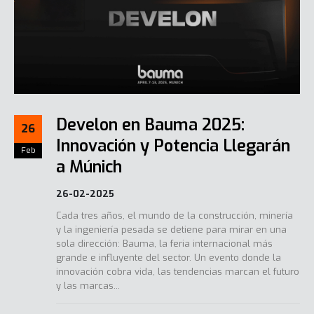
Develon en Bauma 2025:
26
Innovación y Potencia Llegarán
Feb
a Múnich
26-02-2025
Cada tres años, el mundo de la construcción, minería
y la ingeniería pesada se detiene para mirar en una
sola dirección: Bauma, la feria internacional más
grande e influyente del sector. Un evento donde la
innovación cobra vida, las tendencias marcan el futuro
y las marcas...