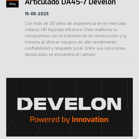
Articulado DA45-7 Develon
May
15-05-2025
Con más de 20 años de experiencia en el mercado
chileno, HD Hyundai Infracore Chile reafirma su
compromiso con la industria de la construcción y la
minería al ofrecer equipos de alto rendimiento,
confiabilidad y respaldo local. Entre sus soluciones
destacadas se encuentra el camión...