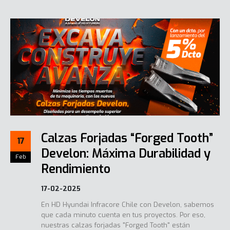
Calzas Forjadas “Forged Tooth”
17
Develon: Máxima Durabilidad y
Feb
Rendimiento
17-02-2025
En HD Hyundai Infracore Chile con Develon, sabemos
que cada minuto cuenta en tus proyectos. Por eso,
nuestras calzas forjadas "Forged Tooth" están