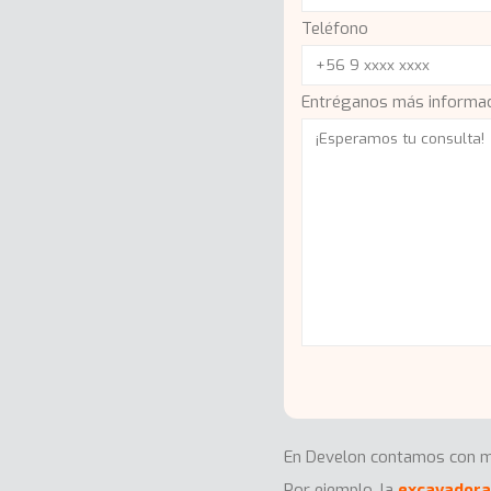
Teléfono
Entréganos más informaci
En Develon contamos con maq
Por ejemplo, la
excavadora