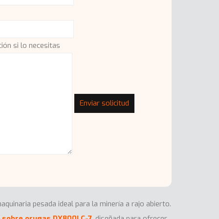
ón si lo necesitas
uinaria pesada ideal para la minería a rajo abierto.
 sobre orugas DX800LC-7
, diseñada para ofrecer