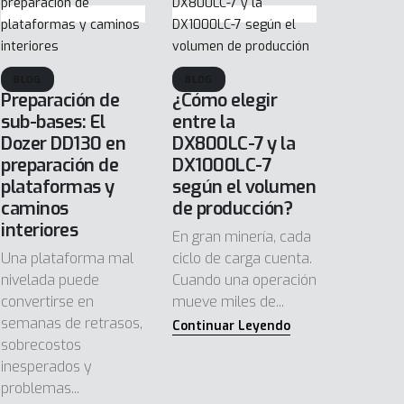
BLOG
BLOG
Preparación de
¿Cómo elegir
sub-bases: El
entre la
Dozer DD130 en
DX800LC-7 y la
preparación de
DX1000LC-7
plataformas y
según el volumen
caminos
de producción?
interiores
En gran minería, cada
Una plataforma mal
ciclo de carga cuenta.
nivelada puede
Cuando una operación
convertirse en
mueve miles de...
semanas de retrasos,
sobrecostos
inesperados y
problemas...