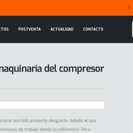
CTOS
POSTVENTA
ACTUALIDAD
CONTACTO
aquinaria del compresor
resor portátil presente desgaste, debido al uso
 entornos de trabajo donde lo utilizamos. Pero