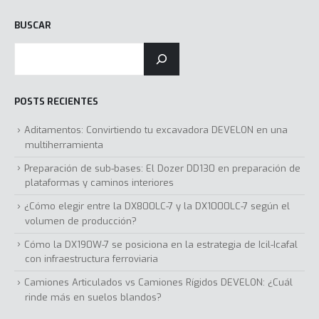
BUSCAR
POSTS RECIENTES
Aditamentos: Convirtiendo tu excavadora DEVELON en una
multiherramienta
Preparación de sub-bases: El Dozer DD130 en preparación de
plataformas y caminos interiores
¿Cómo elegir entre la DX800LC-7 y la DX1000LC-7 según el
volumen de producción?
Cómo la DX190W-7 se posiciona en la estrategia de Icil-Icafal
con infraestructura ferroviaria
Camiones Articulados vs Camiones Rígidos DEVELON: ¿Cuál
rinde más en suelos blandos?