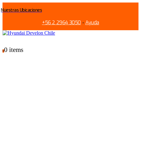
Nuestras Ubicaciones
+56 2 2964 3050
-
Ayuda
0 items
0