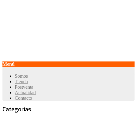
Contact Center:
+562 2964 3050
Whatsapp:
+569 3399 4415
+569 3399 4414
Email: ventas@develon-ce.cl
Menú
Somos
Tienda
Postventa
Actualidad
Contacto
Categorías
Todas las Categorías
Camiones Articulados
Cargadores
Frontales
Excavadoras sobre Orugas
Excavadoras sobre
Neumáticos
Miniexcavadoras
Retroexcavadoras
Herramientas