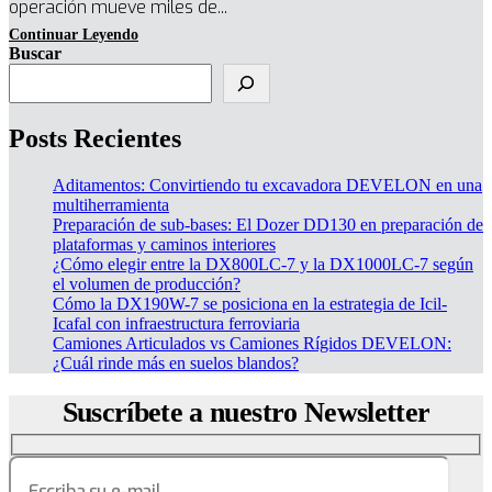
operación mueve miles de...
Buscar
Posts Recientes
Aditamentos: Convirtiendo tu excavadora DEVELON en una
multiherramienta
Preparación de sub-bases: El Dozer DD130 en preparación de
plataformas y caminos interiores
¿Cómo elegir entre la DX800LC-7 y la DX1000LC-7 según
el volumen de producción?
Cómo la DX190W-7 se posiciona en la estrategia de Icil-
Icafal con infraestructura ferroviaria
Camiones Articulados vs Camiones Rígidos DEVELON:
¿Cuál rinde más en suelos blandos?
Suscríbete a nuestro Newsletter