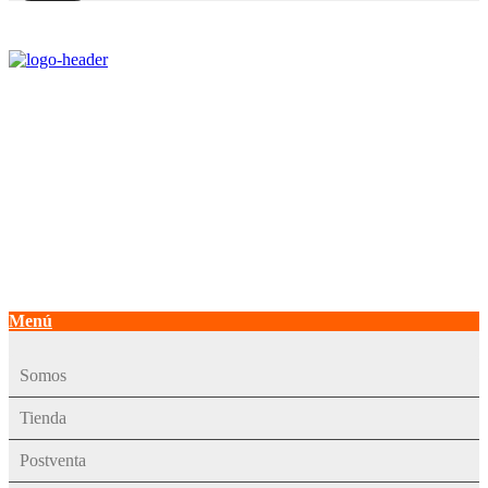
Contact Center:
+562 2964 3050
Whatsapp:
+569 3399 4415
+569 3399 4414
Email: ventas@develon-ce.cl
Menú
Somos
Tienda
Postventa