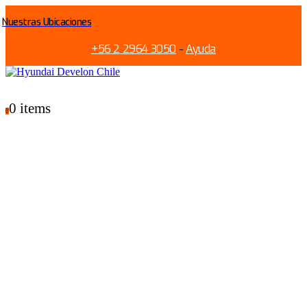
Nuestras Ubicaciones
+56 2 2964 3050
-
Ayuda
0 items
0