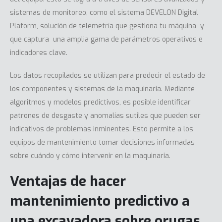
sistemas de monitoreo, como el sistema DEVELON Digital
Plaform, solución de telemetría que gestiona tu máquina y
que captura una amplia gama de parámetros operativos e
indicadores clave.
Los datos recopilados se utilizan para predecir el estado de
los componentes y sistemas de la maquinaria. Mediante
algoritmos y modelos predictivos, es posible identificar
patrones de desgaste y anomalías sutiles que pueden ser
indicativos de problemas inminentes. Esto permite a los
equipos de mantenimiento tomar decisiones informadas
sobre cuándo y cómo intervenir en la maquinaria.
Ventajas de hacer
mantenimiento predictivo a
una excavadora sobre orugas