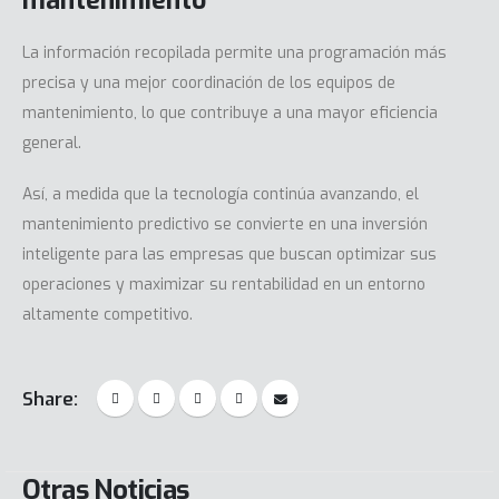
mantenimiento
La información recopilada permite una programación más
precisa y una mejor coordinación de los equipos de
mantenimiento, lo que contribuye a una mayor eficiencia
general.
Así, a medida que la tecnología continúa avanzando, el
mantenimiento predictivo se convierte en una inversión
inteligente para las empresas que buscan optimizar sus
operaciones y maximizar su rentabilidad en un entorno
altamente competitivo.
Share:
Otras Noticias