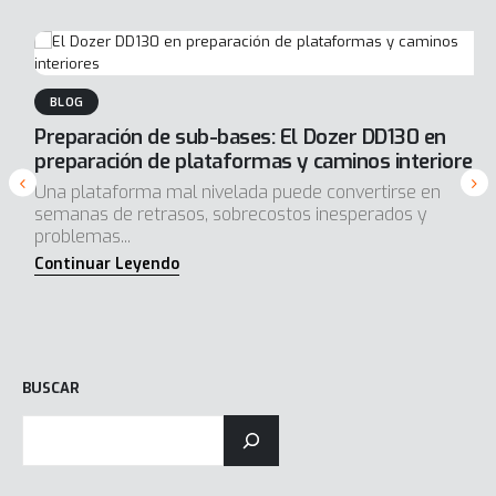
BLOG
Preparación de sub-bases: El Dozer DD130 en
preparación de plataformas y caminos interiores
Una plataforma mal nivelada puede convertirse en
semanas de retrasos, sobrecostos inesperados y
problemas...
BUSCAR