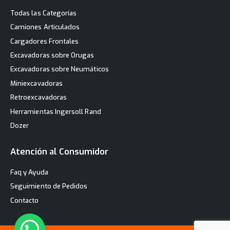
Todas las Categorías
Camiones Articulados
Cargadores Frontales
Excavadoras sobre Orugas
Excavadoras sobre Neumáticos
Miniexcavadoras
Retroexcavadoras
Herramientas Ingersoll Rand
Dozer
Atención al Consumidor
Faq y Ayuda
Seguimiento de Pedidos
Contacto