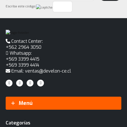
Escriba este código:
Contact Center:
+562 2964 3050
Whatsapp:
+569 3399 4415
+569 3399 4414
Email: ventas@develon-ce.cl
Menú
Categorías