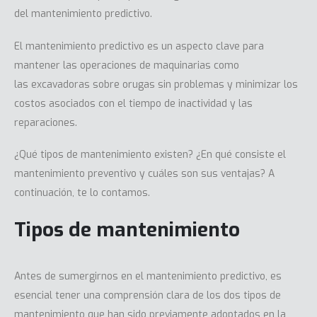
del mantenimiento predictivo.
El mantenimiento predictivo es un aspecto clave para
mantener las operaciones de maquinarias como
las excavadoras sobre orugas sin problemas y minimizar los
costos asociados con el tiempo de inactividad y las
reparaciones.
¿Qué tipos de mantenimiento existen? ¿En qué consiste el
mantenimiento preventivo y cuáles son sus ventajas? A
continuación, te lo contamos.
Tipos de mantenimiento
Antes de sumergirnos en el mantenimiento predictivo, es
esencial tener una comprensión clara de los dos tipos de
mantenimiento que han sido previamente adoptados en la