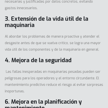
necesarias y justificadas por datos concretos, evitando
gastos innecesarios.
3. Extensión de la vida útil de la
maquinaria
Al abordar los problemas de manera proactiva y atender el
desgaste antes de que se vuelva crítico, se logra una mayor
vida útil de los componentes y de la maquinaria en general.
4. Mejora de la seguridad
Las fallas inesperadas en maquinarias pesadas pueden ser
peligrosas para los operadores y el entorno circundante. El
mantenimiento predictivo reduce el riesgo al evitar sorpresas
inoportunas.
6. Mejora en la planificación y